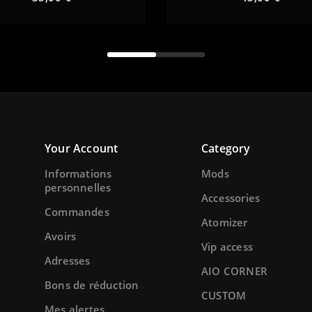
add
remove
add
Your Account
Category
Informations
Mods
personnelles
Accessories
Commandes
Atomizer
Avoirs
Vip access
Adresses
AIO CORNER
Bons de réduction
CUSTOM
Mes alertes