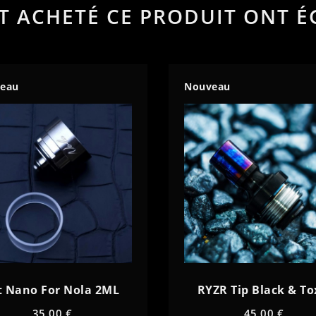
NT ACHETÉ CE PRODUIT ONT É
eau
Nouveau
t Nano For Nola 2ML
RYZR Tip Black & To
35,00 €
45,00 €