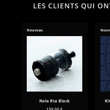
LES CLIENTS QUI O
remove
add
Nouveau
Nouv
Nola Rta Black
Ki
159,00 €