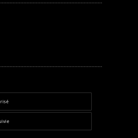
risé
uivie